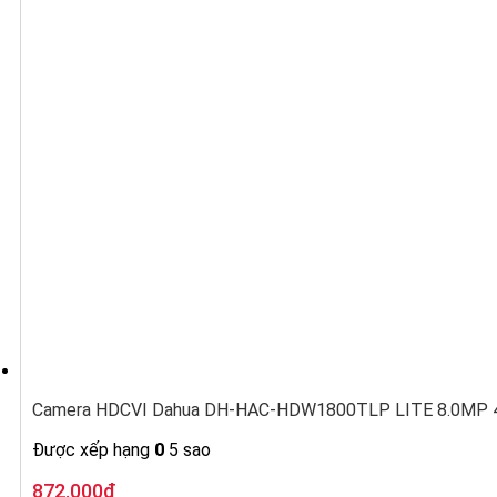
Camera HDCVI Dahua DH-HAC-HDW1800TLP LITE 8.0MP 4K
Được xếp hạng
0
5 sao
Giá
Giá
872.000
₫