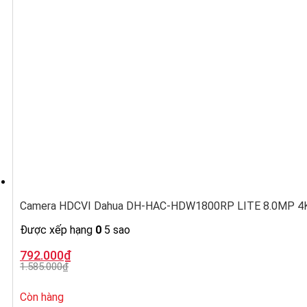
Camera HDCVI Dahua DH-HAC-HDW1800RP LITE 8.0MP 4K,
Được xếp hạng
0
5 sao
Giá
Giá
792.000
₫
gốc
hiện
1.585.000
₫
là:
tại
1.585.000₫.
là:
792.000₫.
Còn hàng