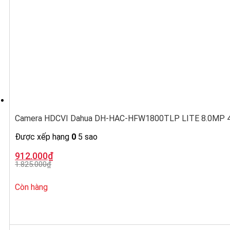
Camera HDCVI Dahua DH-HAC-HFW1800TLP LITE 8.0MP 4K,
Được xếp hạng
0
5 sao
Giá
Giá
912.000
₫
gốc
hiện
1.825.000
₫
là:
tại
1.825.000₫.
là:
912.000₫.
Còn hàng