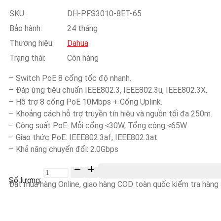
SKU:
DH-PFS3010-8ET-65
Bảo hành:
24 tháng
Thương hiệu:
Dahua
Trạng thái:
Còn hàng
– Switch PoE 8 cổng tốc độ nhanh.
– Đáp ứng tiêu chuẩn IEEE802.3, IEEE802.3u, IEEE802.3X.
– Hỗ trợ 8 cổng PoE 10Mbps + Cổng Uplink.
– Khoảng cách hỗ trợ truyền tín hiệu và nguồn tối đa 250m.
– Công suất PoE: Mỗi cổng ≤30W, Tổng cộng ≤65W
– Giao thức PoE: IEEE802.3af, IEEE802.3at
– Khả năng chuyển đổi: 2.0Gbps
Số
lượng
Đặt mua hàng Online, giao hàng COD toàn quốc kiểm tra hàng &