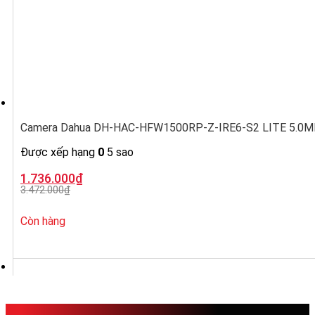
Camera Dahua DH-HAC-HFW1500RP-Z-IRE6-S2 LITE 5.0MP, ố
Được xếp hạng
0
5 sao
Giá
Giá
1.736.000
₫
gốc
hiện
3.472.000
₫
là:
tại
3.472.000₫.
là:
1.736.000₫.
Còn hàng