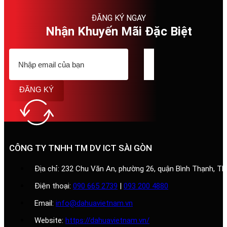
ĐĂNG KÝ NGAY
Nhận Khuyến Mãi Đặc Biệt
ĐĂNG KÝ
CÔNG TY TNHH TM DV ICT SÀI GÒN
Địa chỉ: 232 Chu Văn An, phường 26, quận Bình Thạnh, T
Điện thoại:
090 665 2739
|
093 200 4880
Email:
info@dahuavietnam.vn
Website:
https://dahuavietnam.vn/