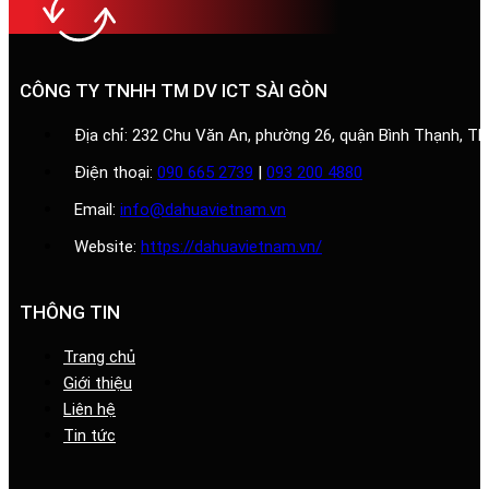
CÔNG TY TNHH TM DV ICT SÀI GÒN
Địa chỉ: 232 Chu Văn An, phường 26, quận Bình Thạnh, T
Điện thoại:
090 665 2739
|
093 200 4880
Email:
info@dahuavietnam.vn
Website:
https://dahuavietnam.vn/
THÔNG TIN
Trang chủ
Giới thiệu
Liên hệ
Tin tức