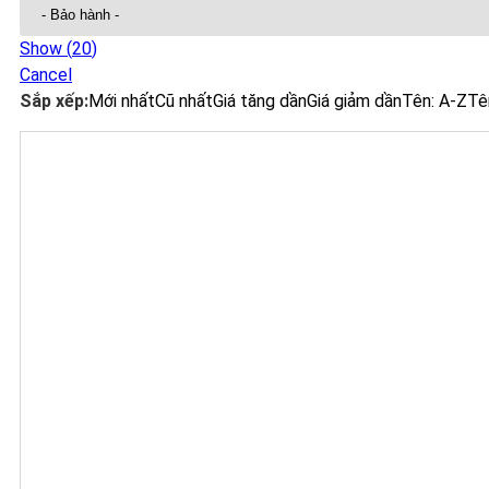
Show
(
20
)
Cancel
Sắp xếp:
Mới nhất
Cũ nhất
Giá tăng dần
Giá giảm dần
Tên: A-Z
Tê