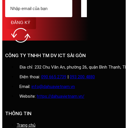
ĐĂNG KÝ
CÔNG TY TNHH TM DV ICT SÀI GÒN
Địa chỉ: 232 Chu Văn An, phường 26, quận Bình Thạnh, T
Điện thoại:
090 665 2739
|
093 200 4880
Email:
info@dahuavietnam.vn
Website:
https://dahuavietnam.vn/
THÔNG TIN
Trang chủ