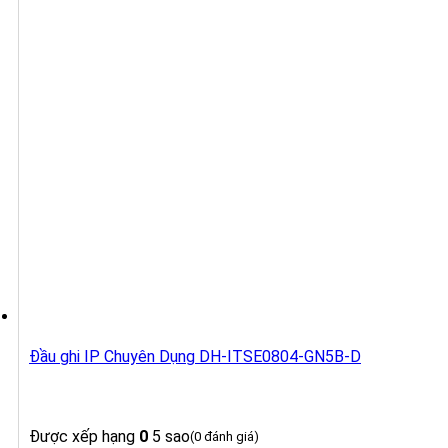
Đầu ghi IP Chuyên Dụng DH-ITSE0804-GN5B-D
Được xếp hạng
0
5 sao
(0 đánh giá)