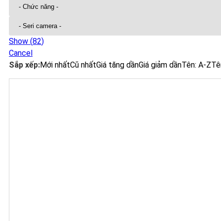
Show
(
82
)
Cancel
Sắp xếp:
Mới nhất
Cũ nhất
Giá tăng dần
Giá giảm dần
Tên: A-Z
Tê