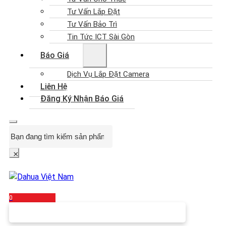
Tư Vấn Lắp Đặt
Tư Vấn Bảo Trì
Tin Tức ICT Sài Gòn
Báo Giá
Dịch Vụ Lắp Đặt Camera
Liên Hệ
Đăng Ký Nhận Báo Giá
Search
×
0