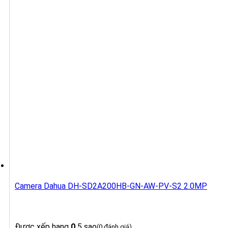
Camera Dahua DH-SD2A200HB-GN-AW-PV-S2 2.0MP
Được xếp hạng
0
5 sao
(0 đánh giá)