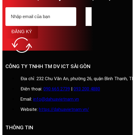
ĐĂNG KÝ
CÔNG TY TNHH TM DV ICT SÀI GÒN
Địa chỉ: 232 Chu Văn An, phường 26, quận Bình Thạnh, T
Điện thoại:
090 665 2739
|
093 200 4880
Email:
info@dahuavietnam.vn
Website:
https://dahuavietnam.vn/
THÔNG TIN