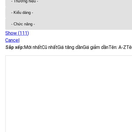
Show
(
111
)
Cancel
Sắp xếp:
Mới nhất
Cũ nhất
Giá tăng dần
Giá giảm dần
Tên: A-Z
Tê