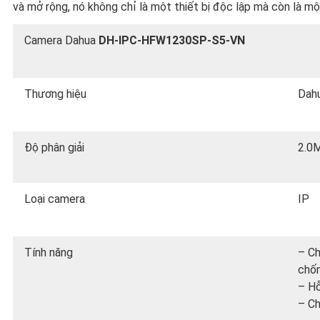
và mở rộng, nó không chỉ là một thiết bị độc lập mà còn là mộ
Camera Dahua
DH-IPC-HFW1230SP-S5-VN
Thương hiệu
Dah
Độ phân giải
2.0
Loại camera
IP
Tính năng
– Ch
chốn
– Hỗ
– Ch