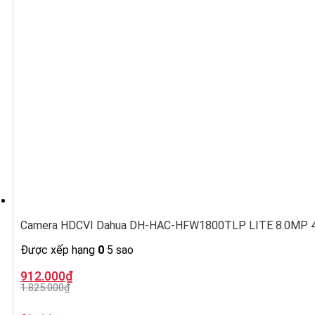
Camera HDCVI Dahua DH-HAC-HFW1800TLP LITE 8.0MP 4K,
Được xếp hạng
0
5 sao
Giá
Giá
912.000
₫
gốc
hiện
1.825.000
₫
là:
tại
1.825.000₫.
là: