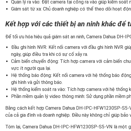
Quản lý ra vào: Đặt camera tại cổng ra vào giúp kiểm soát ng
Giám sát từ xa: Chủ doanh nghiệp có thể theo dõi hoạt động
Kết hợp với các thiết bị an ninh khác để
Để tối ưu hóa hiệu quả giám sát an ninh, Camera Dahua DH-IP
Đầu ghi hình NVR: Kết nối camera với đầu ghi hình NVR giú
ngày, giúp điều tra khi có sự cố xảy ra.
Cảm biến chuyển động: Tích hợp camera với cảm biến chuyể
vực ít người qua lại.
Hệ thống báo động: Kết nối camera với hệ thống báo động
ghi hình và gửi thông báo.
Hệ thống kiểm soát ra vào: Tích hợp camera với hệ thống ki
Phần mềm quản lý video thông minh: Sử dụng phần mềm phân
Bằng cách kết hợp Camera Dahua DH-IPC-HFW1230SP-S5-VN với
của cả gia đình và doanh nghiệp. Điều này không chỉ giúp bảo 
Tóm lại, Camera Dahua DH-IPC-HFW1230SP-S5-VN là một giải p