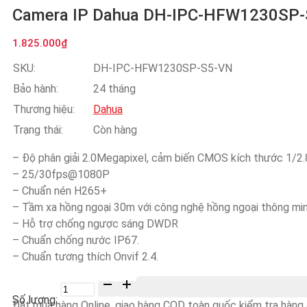
Camera IP Dahua DH-IPC-HFW1230SP
1.825.000
₫
SKU:
DH-IPC-HFW1230SP-S5-VN
Bảo hành:
24 tháng
Thương hiệu:
Dahua
Trạng thái:
Còn hàng
– Độ phân giải 2.0Megapixel, cảm biến CMOS kích thước 1/2.
– 25/30fps@1080P
– Chuẩn nén H265+
– Tầm xa hồng ngoại 30m với công nghệ hồng ngoại thông min
– Hỗ trợ chống ngược sáng DWDR
– Chuẩn chống nước IP67.
– Chuẩn tương thích Onvif 2.4.
Số
lượng
Đặt mua hàng Online, giao hàng COD toàn quốc kiểm tra hàng &