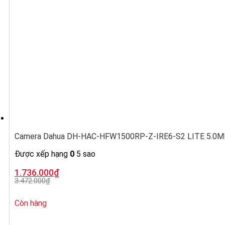
Camera Dahua DH-HAC-HFW1500RP-Z-IRE6-S2 LITE 5.0MP, ố
Được xếp hạng
0
5 sao
Giá
Giá
1.736.000
₫
gốc
hiện
3.472.000
₫
là:
tại
3.472.000₫.
là:
1.736.000₫.
Còn hàng