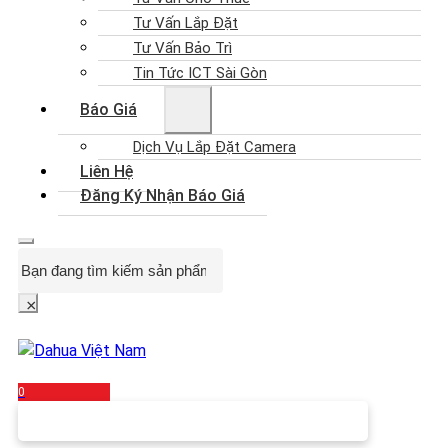
Tư Vấn Lắp Đặt
Tư Vấn Bảo Trì
Tin Tức ICT Sài Gòn
Báo Giá
Dịch Vụ Lắp Đặt Camera
Liên Hệ
Đăng Ký Nhận Báo Giá
Search
×
0