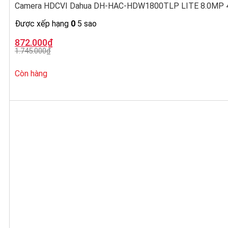
Camera HDCVI Dahua DH-HAC-HDW1800TLP LITE 8.0MP 4K
Được xếp hạng
0
5 sao
Giá
Giá
872.000
₫
gốc
hiện
1.745.000
₫
là:
tại
1.745.000₫.
là:
872.000₫.
Còn hàng