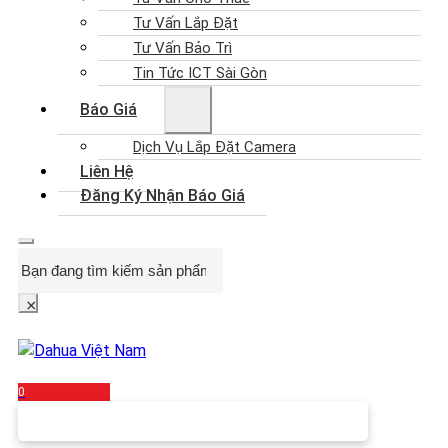
Tư Vấn Lắp Đặt
Tư Vấn Bảo Trì
Tin Tức ICT Sài Gòn
Báo Giá
Dịch Vụ Lắp Đặt Camera
Liên Hệ
Đăng Ký Nhận Báo Giá
Search
×
0