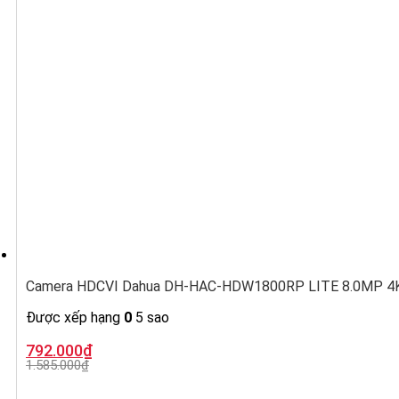
Camera HDCVI Dahua DH-HAC-HDW1800RP LITE 8.0MP 4K,
Được xếp hạng
0
5 sao
Giá
Giá
792.000
₫
gốc
hiện
1.585.000
₫
là:
tại
1.585.000₫.
là: