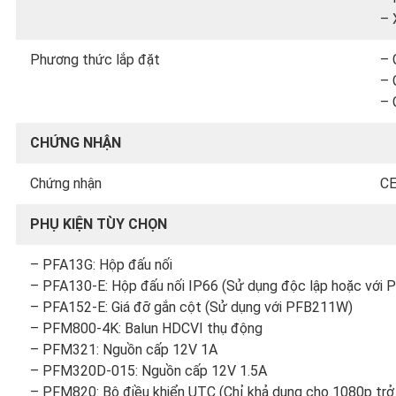
– 
Phương thức lắp đặt
– 
– 
– 
CHỨNG NHẬN
Chứng nhận
CE
PHỤ KIỆN TÙY CHỌN
– PFA13G: Hộp đấu nối
– PFA130-E: Hộp đấu nối IP66 (Sử dụng độc lập hoặc với 
– PFA152-E: Giá đỡ gắn cột (Sử dụng với PFB211W)
– PFM800-4K: Balun HDCVI thụ động
– PFM321: Nguồn cấp 12V 1A
– PFM320D-015: Nguồn cấp 12V 1.5A
– PFM820: Bộ điều khiển UTC (Chỉ khả dụng cho 1080p trở