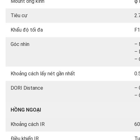
Mount ống kính
φ
Tiêu cự
2
Khẩu độ tối đa
F1
Góc nhìn
– 
– 
– 
Khoảng cách lấy nét gần nhất
0.
DORI Distance
– 
– 
HỒNG NGOẠI
Khoảng cách IR
6
Điều khiển IR
Tự