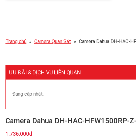
Trang chủ
»
Camera Quan Sát
»
Camera Dahua DH-HAC-HFW
ƯU ĐÃI & DỊCH VỤ LIÊN QUAN
Đang cập nhật.
Camera Dahua DH-HAC-HFW1500RP-Z-IRE
Giá
Giá
1.736.000
₫