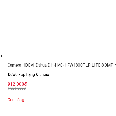
Camera HDCVI Dahua DH-HAC-HFW1800TLP LITE 8.0MP 4K,
Được xếp hạng
0
5 sao
Giá
Giá
912.000
₫
gốc
hiện
1.825.000
₫
là:
tại
1.825.000₫.
là:
912.000₫.
Còn hàng