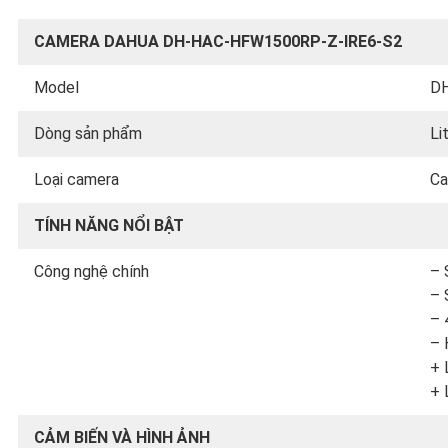
CAMERA DAHUA DH-HAC-HFW1500RP-Z-IRE6-S2
Model
D
Dòng sản phẩm
Li
Loại camera
Ca
TÍNH NĂNG NỔI BẬT
Công nghệ chính
– 
– 
– 
– 
+ 
+ 
CẢM BIẾN VÀ HÌNH ẢNH