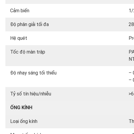
Cảm biến
1/
Độ phân giải tối đa
28
Hệ quét
Pr
Tốc độ màn trập
PA
NT
Độ nhạy sáng tối thiểu
– 
– 
Tỷ số tín hiệu/nhiễu
>6
ỐNG KÍNH
Loại ống kính
Th