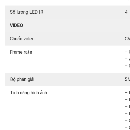
Số lượng LED IR
4
VIDEO
Chuẩn video
CV
Frame rate
– 
– 
– 
Độ phân giải
5M
Tính năng hình ảnh
– 
– 
– 
– 
– 
– 