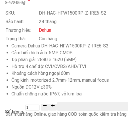
gốc
hiện
3.472.000
₫
là:
tại
3.472.000₫.
là:
SKU:
DH-HAC-HFW1500RP-Z-IRE6-S2
1.736.000₫.
Bảo hành:
24 tháng
Thương hiệu:
Dahua
Trạng thái:
Còn hàng
Camera Dahua DH-HAC-HFW1500RP-Z-IRE6-S2
Cảm biến hình ảnh: 5MP CMOS
Độ phân giải: 2880 × 1620 (5MP)
Hỗ trợ 4 chế độ: CVI/CVBS/AHD/TVI
Khoảng cách hồng ngoại 60m
Ống kính: motorized 2.7mm-12mm, manual focus
Nguồn DC12V ±30%
Chuẩn chống nước IP67, vỏ kim loại
Số
lượng
Đặt mua hàng Online, giao hàng COD toàn quốc kiểm tra hàng &