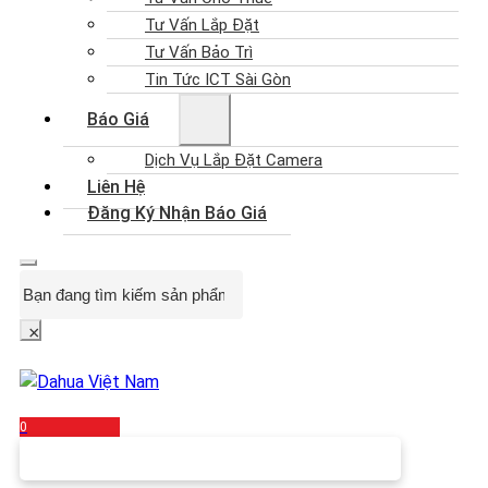
Tư Vấn Lắp Đặt
Tư Vấn Bảo Trì
Tin Tức ICT Sài Gòn
Báo Giá
Dịch Vụ Lắp Đặt Camera
Liên Hệ
Đăng Ký Nhận Báo Giá
Search
×
0