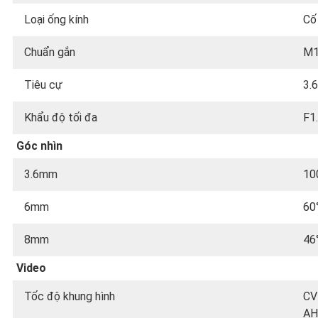
Loại ống kính
Cố
Chuẩn gắn
M
Tiêu cự
3.
Khẩu độ tối đa
F1
Góc nhìn
3.6mm
10
6mm
60
8mm
46
Video
Tốc độ khung hình
CV
AH