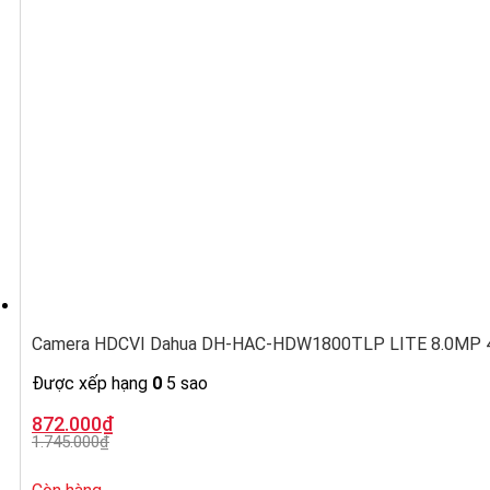
Camera HDCVI Dahua DH-HAC-HDW1800TLP LITE 8.0MP 4K
Được xếp hạng
0
5 sao
Giá
Giá
872.000
₫
gốc
hiện
1.745.000
₫
là:
tại
1.745.000₫.
là:
872.000₫.