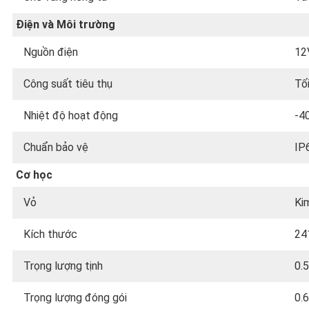
Điện và Môi trường
Nguồn điện
12
Công suất tiêu thụ
Tố
Nhiệt độ hoạt động
-4
Chuẩn bảo vệ
IP
Cơ học
Vỏ
Kim
Kích thước
24
Trọng lượng tịnh
0.
Trọng lượng đóng gói
0.