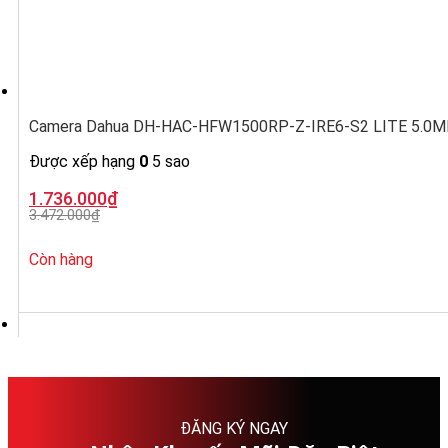
Camera Dahua DH-HAC-HFW1500RP-Z-IRE6-S2 LITE 5.0MP, ố
Được xếp hạng
0
5 sao
Giá
Giá
1.736.000
₫
gốc
hiện
3.472.000
₫
là:
tại
3.472.000₫.
là:
1.736.000₫.
Còn hàng
ĐĂNG KÝ NGAY