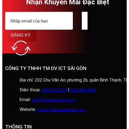
Nhận Khuyến Mãi Đặc Biệt
ĐĂNG KÝ
CÔNG TY TNHH TM DV ICT SÀI GÒN
Địa chỉ: 232 Chu Văn An, phường 26, quận Bình Thạnh, T
Điện thoại:
090 665 2739
|
093 200 4880
Email:
info@dahuavietnam.vn
Website:
https://dahuavietnam.vn/
THÔNG TIN