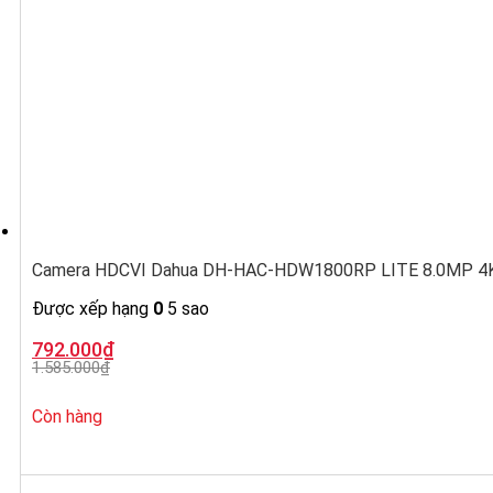
Camera HDCVI Dahua DH-HAC-HDW1800RP LITE 8.0MP 4K,
Được xếp hạng
0
5 sao
Giá
Giá
792.000
₫
gốc
hiện
1.585.000
₫
là:
tại
1.585.000₫.
là:
792.000₫.
Còn hàng