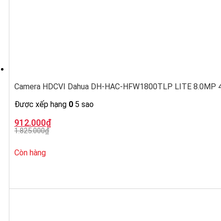
Camera HDCVI Dahua DH-HAC-HFW1800TLP LITE 8.0MP 4K,
Được xếp hạng
0
5 sao
Giá
Giá
912.000
₫
gốc
hiện
1.825.000
₫
là:
tại
1.825.000₫.
là:
912.000₫.
Còn hàng