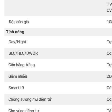
TV
CV
Độ phân giải
10
Tính năng
Day/Night
Tự
BLC/HLC/DWDR
Có
Cân bằng trắng
Tự
Giảm nhiễu
2D
Smart IR
Có
Chống sương mù điện tử
Có
Che vùng riêng tư
Tắ