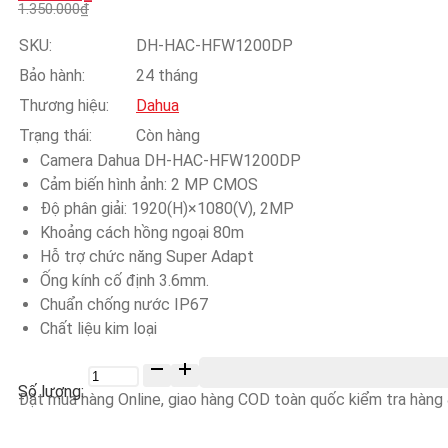
gốc
hiện
1.350.000
₫
là:
tại
1.350.000₫.
là:
SKU:
DH-HAC-HFW1200DP
675.000₫.
Bảo hành:
24 tháng
Thương hiệu:
Dahua
Trạng thái:
Còn hàng
Camera Dahua DH-HAC-HFW1200DP
Cảm biến hình ảnh: 2 MP CMOS
Độ phân giải: 1920(H)×1080(V), 2MP
Khoảng cách hồng ngoại 80m
Hỗ trợ chức năng Super Adapt
Ống kính cố định 3.6mm.
Chuẩn chống nước IP67
Chất liệu kim loại
Số
lượng
Đặt mua hàng Online, giao hàng COD toàn quốc kiểm tra hàng &