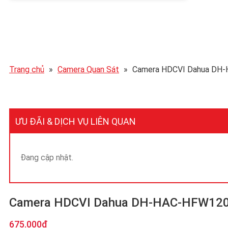
Trang chủ
»
Camera Quan Sát
»
Camera HDCVI Dahua DH-H
ƯU ĐÃI & DỊCH VỤ LIÊN QUAN
Đang cập nhật.
Camera HDCVI Dahua DH-HAC-HFW1200D
Giá
Giá
675.000
₫