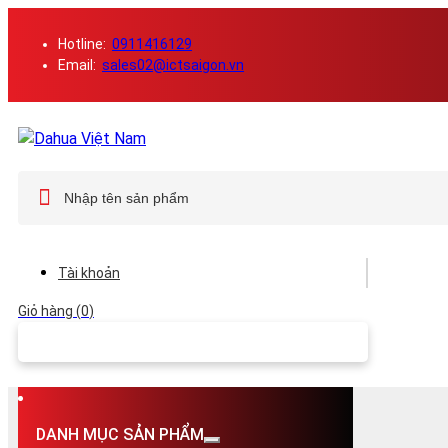
Hotline:
0911416129
Email:
sales02@ictsaigon.vn
Tài khoản
0
DANH MỤC SẢN PHẨM