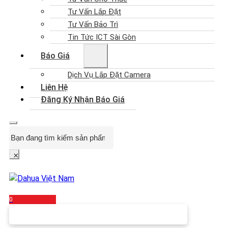
Tư Vấn Lắp Đặt
Tư Vấn Bảo Trì
Tin Tức ICT Sài Gòn
Báo Giá
Dịch Vụ Lắp Đặt Camera
Liên Hệ
Đăng Ký Nhận Báo Giá
Search
×
0