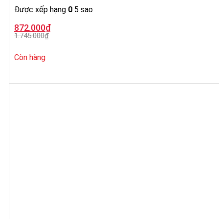
Được xếp hạng
0
5 sao
Giá
Giá
872.000
₫
gốc
hiện
1.745.000
₫
là:
tại
1.745.000₫.
là:
872.000₫.
Còn hàng