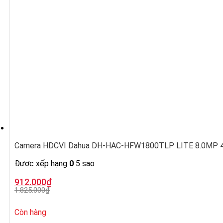
Camera HDCVI Dahua DH-HAC-HFW1800TLP LITE 8.0MP 4K,
Được xếp hạng
0
5 sao
Giá
Giá
912.000
₫
gốc
hiện
1.825.000
₫
là:
tại
1.825.000₫.
là:
912.000₫.
Còn hàng