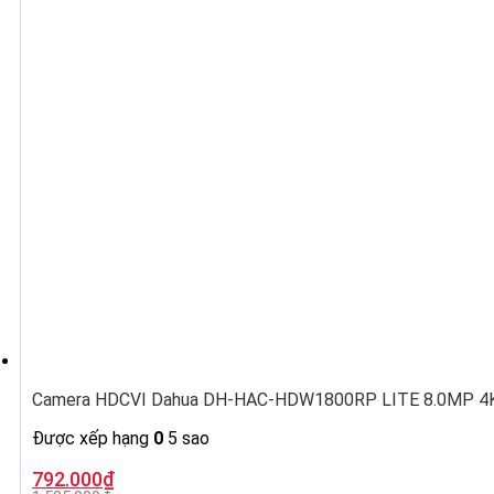
Camera HDCVI Dahua DH-HAC-HDW1800RP LITE 8.0MP 4K,
Được xếp hạng
0
5 sao
Giá
Giá
792.000
₫
gốc
hiện