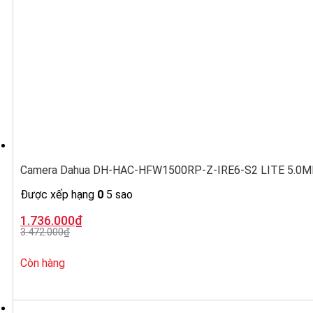
Camera Dahua DH-HAC-HFW1500RP-Z-IRE6-S2 LITE 5.0MP, ố
Được xếp hạng
0
5 sao
Giá
Giá
1.736.000
₫
gốc
hiện
3.472.000
₫
là:
tại
3.472.000₫.
là:
1.736.000₫.
Còn hàng