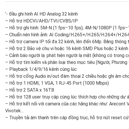
‘- Đầu ghi hình AI HD Analog 32 kênh
– Hỗ trợ HDCVI/AHD/TVI/CVBS/IP
– Hỗ trợ ghi hình: 5M-N (1 fps–10 fps); 4M-N/1080P (1 fp
– Chuẩn nén hình ảnh: AI Coding/H.265+/H.265/H.264+/H.26
– Hỗ trợ camera IP tối đa 32 kênh, lên đến 6Mp. Băng thông
– Hỗ trợ 2 Bảo vệ chu vi hoặc 16 kênh SMD Plus hoặc 2 kênh F
– Cảnh báo người lạ: phát hiện người lạ mặt (không có trong cơ
– Hỗ trợ tìm kiếm và phân loại theo mục tiêu (Người, Phương 
– Playback 1/4/9/16 kênh cùng lúc
– Hỗ trợ cổng Audio in/out đàm thoại 2 chiều hoặc ghi âm cho
– Hỗ trợ 1 HDMI, 1 VGA, 1 RJ-45 Port (1000 Mbps)
– Hỗ trợ 2 SATA x 16TB
– Hỗ trợ 128 user truy cập cùng lúc thích hợp cho những dự
– Hỗ trợ kết nối với camera cũa các hãng khác như: Arecont V
Vivotek…
– Truyền tải âm thanh trên cáp đồng trục, hỗ trợ nút reset cứ