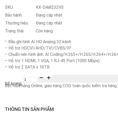
SKU:
KX-DAi8232H3
Bảo hành:
Đang cập nhật
Thương hiệu:
Đang cập nhật
Trạng thái:
Còn hàng
‘- Đầu ghi hình AI HD Analog 32 kênh
– Hỗ trợ HDCVI/AHD/TVI/CVBS/IP
– Chuẩn nén hình ảnh: AI Coding/H.265+/H.265/H.264+/H.26
– Hỗ trợ 1 HDMI, 1 VGA, 1 RJ-45 Port (1000 Mbps)
– Hỗ trợ 2 SATA x 16TB
Số
lượng
Đặt mua hàng Online, giao hàng COD toàn quốc kiểm tra hàng &
THÔNG TIN SẢN PHẨM