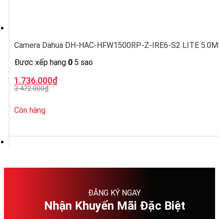
Camera Dahua DH-HAC-HFW1500RP-Z-IRE6-S2 LITE 5.0MP, ố
Được xếp hạng
0
5 sao
Giá
Giá
1.736.000
₫
gốc
hiện
3.472.000
₫
là:
tại
3.472.000₫.
là:
1.736.000₫.
Còn hàng
ĐĂNG KÝ NGAY
Nhận Khuyến Mãi Đặc Biệt