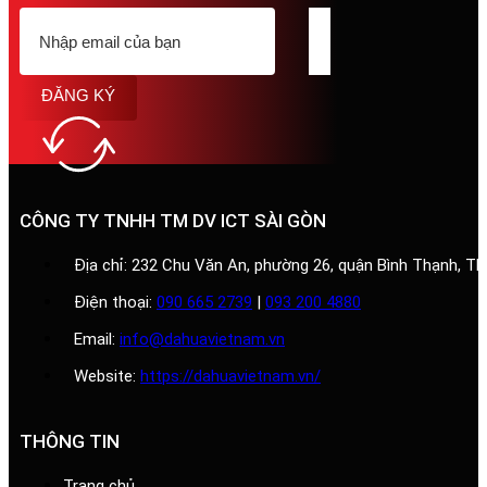
ĐĂNG KÝ
CÔNG TY TNHH TM DV ICT SÀI GÒN
Địa chỉ: 232 Chu Văn An, phường 26, quận Bình Thạnh, T
Điện thoại:
090 665 2739
|
093 200 4880
Email:
info@dahuavietnam.vn
Website:
https://dahuavietnam.vn/
THÔNG TIN
Trang chủ