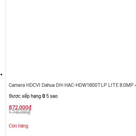
Camera HDCVI Dahua DH-HAC-HDW1800TLP LITE 8.0MP 4K
Được xếp hạng
0
5 sao
Giá
Giá
872.000
₫
gốc
hiện
1.745.000
₫
là:
tại
1.745.000₫.
là:
872.000₫.
Còn hàng