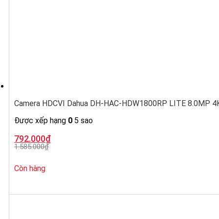
Camera HDCVI Dahua DH-HAC-HDW1800RP LITE 8.0MP 4K,
Được xếp hạng
0
5 sao
Giá
Giá
792.000
₫
gốc
hiện
1.585.000
₫
là:
tại
1.585.000₫.
là:
792.000₫.
Còn hàng