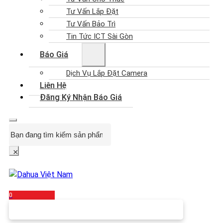
Tư Vấn Lắp Đặt
Tư Vấn Bảo Trì
Tin Tức ICT Sài Gòn
Báo Giá
Dịch Vụ Lắp Đặt Camera
Liên Hệ
Đăng Ký Nhận Báo Giá
Search
×
0