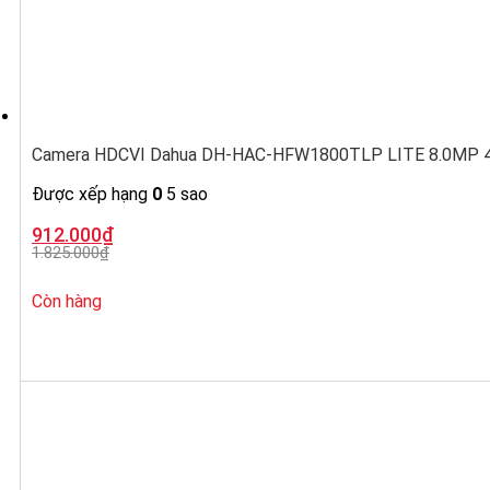
Camera HDCVI Dahua DH-HAC-HFW1800TLP LITE 8.0MP 4K,
Được xếp hạng
0
5 sao
Giá
Giá
912.000
₫
gốc
hiện
1.825.000
₫
là:
tại
1.825.000₫.
là:
912.000₫.
Còn hàng