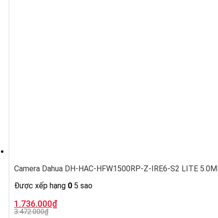
Camera Dahua DH-HAC-HFW1500RP-Z-IRE6-S2 LITE 5.0MP, ố
Được xếp hạng
0
5 sao
Giá
Giá
1.736.000
₫
gốc
hiện
3.472.000
₫
là:
tại