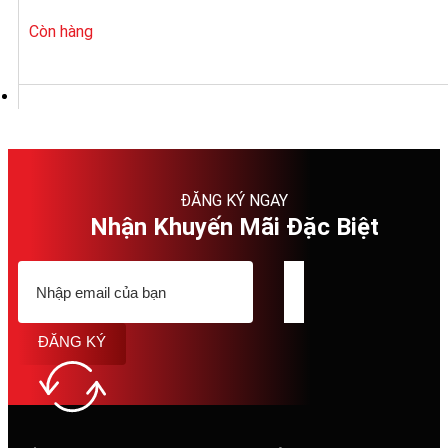
3.472.000₫.
là:
1.736.000₫.
Còn hàng
ĐĂNG KÝ NGAY
Nhận Khuyến Mãi Đặc Biệt
ĐĂNG KÝ