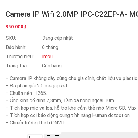
Camera IP Wifi 2.0MP IPC-C22EP-A-IM
850.000
₫
SKU:
Đang cập nhật
Bảo hành:
6 tháng
Thương hiệu:
Imou
Trạng thái:
Còn hàng
– Camera IP không dây dùng cho gia đình, chất liệu vỏ plastic
– Độ phân giải 2.0 megapixel.
– Chuẩn nén H.265.
– Ống kính cố định 2,8mm, Tầm xa hồng ngoại 10m.
– Tích hợp míc và loa, hỗ trợ khe cắm thẻ nhớ Micro SD, Max
– Tích hợp còi báo động cùng tính năng Human detection.
– Chuẩn tương thích ONVIF.
Số