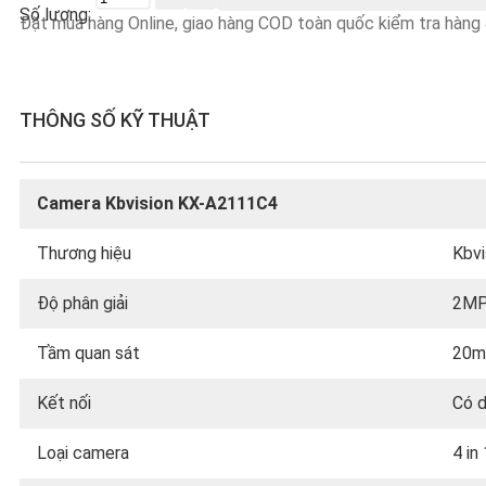
lượng
Đặt mua hàng Online, giao hàng COD toàn quốc kiểm tra hàng &
THÔNG SỐ KỸ THUẬT
Camera Kbvision KX-A2111C4
Thương hiệu
Kbvi
Độ phân giải
2M
Tầm quan sát
20m
Kết nối
Có 
Loại camera
4 in