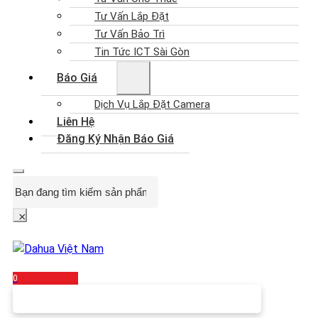
Tư Vấn Lắp Đặt
Tư Vấn Bảo Trì
Tin Tức ICT Sài Gòn
Báo Giá
Dịch Vụ Lắp Đặt Camera
Liên Hệ
Đăng Ký Nhận Báo Giá
Search
×
0