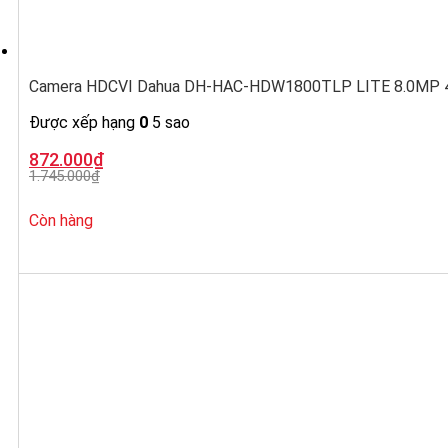
Camera HDCVI Dahua DH-HAC-HDW1800TLP LITE 8.0MP 4K
Được xếp hạng
0
5 sao
Giá
Giá
872.000
₫
gốc
hiện
1.745.000
₫
là:
tại
1.745.000₫.
là:
872.000₫.
Còn hàng