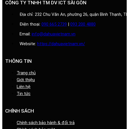
CÔNG TY TNHH TM DV ICT SÀI GÒN
Địa chỉ: 232 Chu Văn An, phường 26, quận Bình Thạnh, T
Điện thoại:
090 665 2739
|
093 200 4880
Email:
info@dahuavietnam.vn
Website:
https://dahuavietnam.vn/
THÔNG TIN
Trang chủ
Giới thiệu
Liên hệ
Tin tức
CHÍNH SÁCH
Chính sách bảo hành & đổi trả