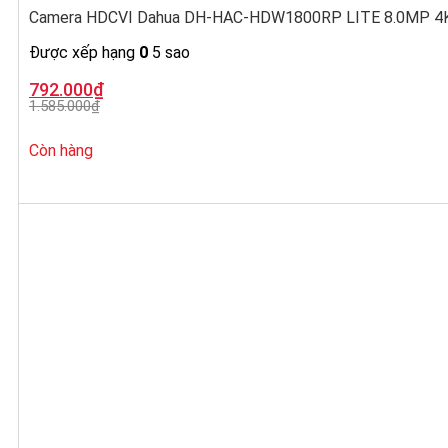
Camera HDCVI Dahua DH-HAC-HDW1800RP LITE 8.0MP 4K,
Được xếp hạng
0
5 sao
Giá
Giá
792.000
₫
gốc
hiện
1.585.000
₫
là:
tại
1.585.000₫.
là:
792.000₫.
Còn hàng