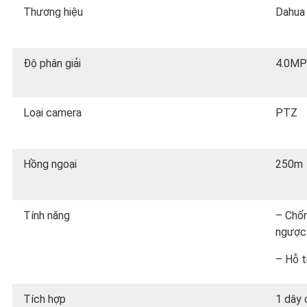
Thương hiệu
Dahua
Độ phân giải
4.0MP
Loại camera
PTZ
Hồng ngoại
250m
Tính năng
– Chốn
ngược 
– Hỗ t
Tích hợp
1 dây