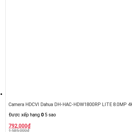
Camera HDCVI Dahua DH-HAC-HDW1800RP LITE 8.0MP 4K,
Được xếp hạng
0
5 sao
Giá
Giá
792.000
₫
gốc
hiện
1.585.000
₫