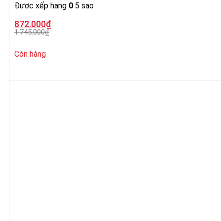
Được xếp hạng
0
5 sao
Giá
Giá
872.000
₫
gốc
hiện
1.745.000
₫
là:
tại
1.745.000₫.
là:
872.000₫.
Còn hàng