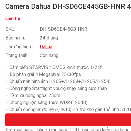
Camera Dahua DH-SD6CE445GB-HNR 4
Liên hệ
SKU:
DH-SD6CE445GB-HNR
Bảo hành:
24 tháng
Thương hiệu:
Dahua
Trạng thái:
Còn hàng
– Cảm biến STARVIS™ CMOS kích thước 1/2.8″.
– Độ phân giải 4 Megapixel 25/30fps
– Chuẩn nén hình ảnh H.265+/H.264+/H.265/H.254
– Công nghệ Startlight với độ nhạy sáng cực thấp
– Tầm xa hồng ngoại 250m.
– Chống ngược sáng thực WDR (120dB)
– Chuẩn chống nước IP67, IK10; Hỗ trợ khe gắn thẻ nhớ 512
Đặt mua hàng Online, giao hàng COD toàn quốc kiểm tra hàng &