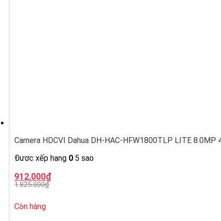
Camera HDCVI Dahua DH-HAC-HFW1800TLP LITE 8.0MP 4K,
Được xếp hạng
0
5 sao
Giá
Giá
912.000
₫
gốc
hiện
1.825.000
₫
là:
tại
1.825.000₫.
là:
912.000₫.
Còn hàng