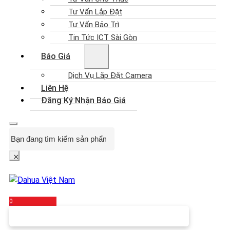
Tư Vấn Lắp Đặt
Tư Vấn Bảo Trì
Tin Tức ICT Sài Gòn
Báo Giá
Dịch Vụ Lắp Đặt Camera
Liên Hệ
Đăng Ký Nhận Báo Giá
Search
×
0