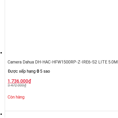
Camera Dahua DH-HAC-HFW1500RP-Z-IRE6-S2 LITE 5.0MP, ố
Được xếp hạng
0
5 sao
Giá
Giá
1.736.000
₫
gốc
hiện
3.472.000
₫
là:
tại
3.472.000₫.
là:
1.736.000₫.
Còn hàng