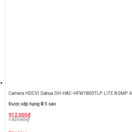
Camera HDCVI Dahua DH-HAC-HFW1800TLP LITE 8.0MP 4K,
Được xếp hạng
0
5 sao
Giá
Giá
912.000
₫
gốc
hiện
1.825.000
₫
là:
tại
1.825.000₫.
là:
912.000₫.