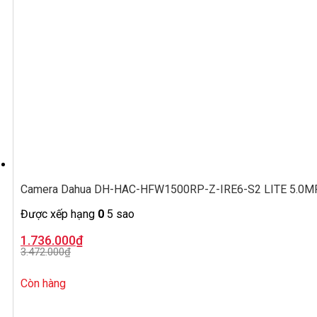
Camera Dahua DH-HAC-HFW1500RP-Z-IRE6-S2 LITE 5.0MP, ố
Được xếp hạng
0
5 sao
Giá
Giá
1.736.000
₫
gốc
hiện
3.472.000
₫
là:
tại
3.472.000₫.
là:
1.736.000₫.
Còn hàng