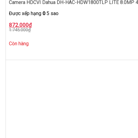
Camera HDCVI Dahua DH-HAC-HDW1800TLP LITE 8.0MP 4K
Được xếp hạng
0
5 sao
Giá
Giá
872.000
₫
gốc
hiện
1.745.000
₫
là:
tại
1.745.000₫.
là:
872.000₫.
Còn hàng