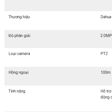
Thương hiệu
Dahua
Độ phân giải
2.0MP
Loại camera
PTZ
Hồng ngoại
100m
Tính năng
Hỗ trợ
động q