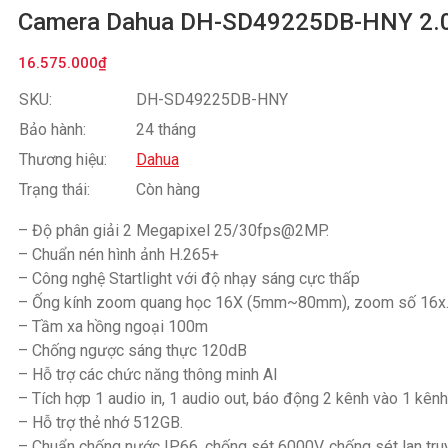
Camera Dahua DH-SD49225DB-HNY 2.
16.575.000
₫
SKU:
DH-SD49225DB-HNY
Bảo hành:
24 tháng
Thương hiệu:
Dahua
Trạng thái:
Còn hàng
– Độ phân giải 2 Megapixel 25/30fps@2MP.
– Chuẩn nén hình ảnh H.265+
– Công nghệ Startlight với độ nhạy sáng cực thấp
– Ống kính zoom quang học 16X (5mm~80mm), zoom số 16x
– Tầm xa hồng ngoại 100m
– Chống ngược sáng thực 120dB
– Hỗ trợ các chức năng thông minh AI
– Tích hợp 1 audio in, 1 audio out, báo động 2 kênh vào 1 kênh 
– Hỗ trợ thẻ nhớ 512GB.
– Chuẩn chống nước IP66, chống sét 6000V, chống sét lan tru