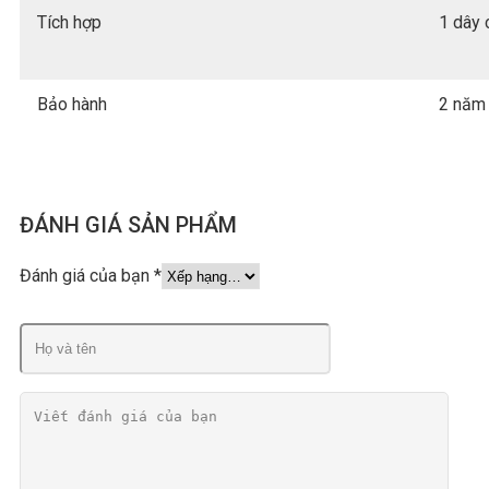
Tích hợp
1 dây
Bảo hành
2 năm
ĐÁNH GIÁ SẢN PHẨM
Đánh giá của bạn
*