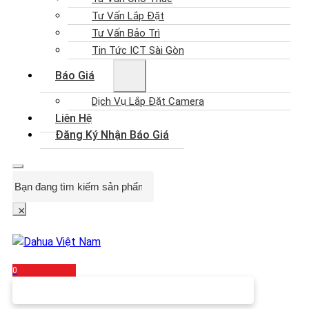
Tư Vấn Lắp Đặt
Tư Vấn Bảo Trì
Tin Tức ICT Sài Gòn
Báo Giá
Dịch Vụ Lắp Đặt Camera
Liên Hệ
Đăng Ký Nhận Báo Giá
Search
×
0