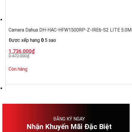
Camera Dahua DH-HAC-HFW1500RP-Z-IRE6-S2 LITE 5.0MP, ố
Được xếp hạng
0
5 sao
Giá
Giá
1.736.000
₫
gốc
hiện
3.472.000
₫
là:
tại
3.472.000₫.
là:
1.736.000₫.
Còn hàng
ĐĂNG KÝ NGAY
Nhận Khuyến Mãi Đặc Biệt