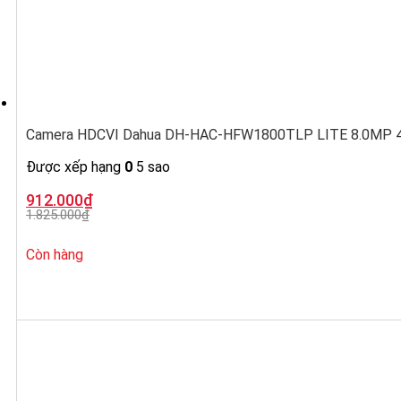
Camera HDCVI Dahua DH-HAC-HFW1800TLP LITE 8.0MP 4K,
Được xếp hạng
0
5 sao
Giá
Giá
912.000
₫
gốc
hiện
1.825.000
₫
là:
tại
1.825.000₫.
là:
912.000₫.
Còn hàng