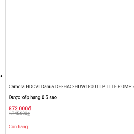
Camera HDCVI Dahua DH-HAC-HDW1800TLP LITE 8.0MP 4K
Được xếp hạng
0
5 sao
Giá
Giá
872.000
₫
gốc
hiện
1.745.000
₫
là:
tại
1.745.000₫.
là:
872.000₫.
Còn hàng