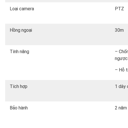
Loại camera
PTZ
Hồng ngoại
30m
Tính năng
– Chốn
ngược 
– Hỗ t
Tích hợp
1 dây
Bảo hành
2 năm