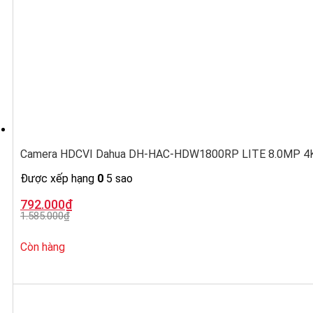
Camera HDCVI Dahua DH-HAC-HDW1800RP LITE 8.0MP 4K,
Được xếp hạng
0
5 sao
Giá
Giá
792.000
₫
gốc
hiện
1.585.000
₫
là:
tại
1.585.000₫.
là:
792.000₫.
Còn hàng