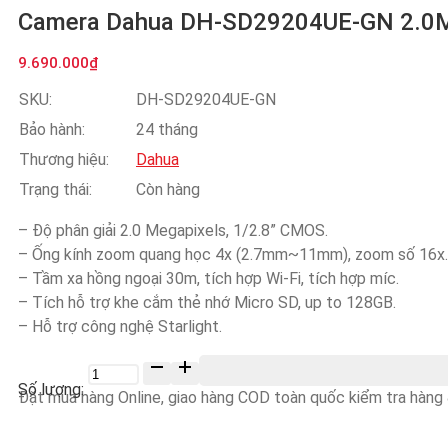
Camera Dahua DH-SD29204UE-GN 2.0
9.690.000
₫
SKU:
DH-SD29204UE-GN
Bảo hành:
24 tháng
Thương hiệu:
Dahua
Trạng thái:
Còn hàng
– Độ phân giải 2.0 Megapixels, 1/2.8” CMOS.
– Ống kính zoom quang học 4x (2.7mm~11mm), zoom số 16x.
– Tầm xa hồng ngoại 30m, tích hợp Wi-Fi, tích hợp míc.
– Tích hỗ trợ khe cắm thẻ nhớ Micro SD, up to 128GB.
– Hỗ trợ công nghệ Starlight.
Số
lượng
Đặt mua hàng Online, giao hàng COD toàn quốc kiểm tra hàng &