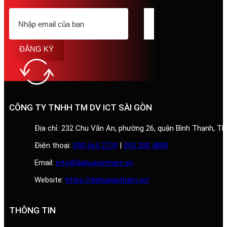
ĐĂNG KÝ
CÔNG TY TNHH TM DV ICT SÀI GÒN
Địa chỉ: 232 Chu Văn An, phường 26, quận Bình Thạnh, T
Điện thoại:
090 665 2739
|
093 200 4880
Email:
info@dahuavietnam.vn
Website:
https://dahuavietnam.vn/
THÔNG TIN