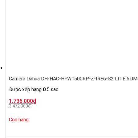
Camera Dahua DH-HAC-HFW1500RP-Z-IRE6-S2 LITE 5.0MP, ố
Được xếp hạng
0
5 sao
Giá
Giá
1.736.000
₫
gốc
hiện
3.472.000
₫
là:
tại
3.472.000₫.
là:
1.736.000₫.
Còn hàng