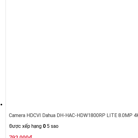
Camera HDCVI Dahua DH-HAC-HDW1800RP LITE 8.0MP 4K,
Được xếp hạng
0
5 sao
Giá
Giá
792.000
₫