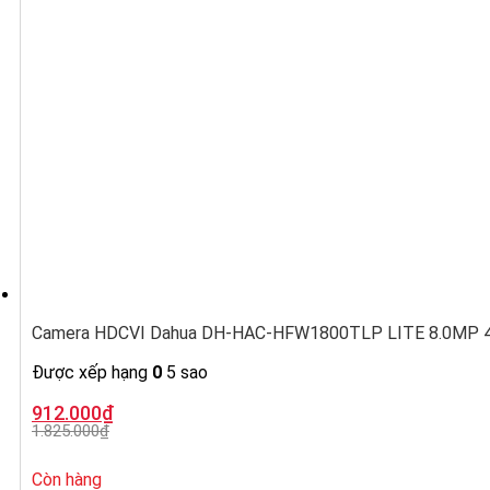
Camera HDCVI Dahua DH-HAC-HFW1800TLP LITE 8.0MP 4K,
Được xếp hạng
0
5 sao
Giá
Giá
912.000
₫
gốc
hiện
1.825.000
₫
là:
tại
1.825.000₫.
là:
912.000₫.
Còn hàng