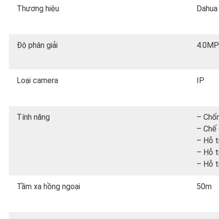
Thương hiệu
Dahua
Độ phân giải
4.0MP
Loại camera
IP
Tính năng
– Chố
– Chế 
– Hỗ t
– Hỗ t
– Hỗ t
Tầm xa hồng ngoại
50m