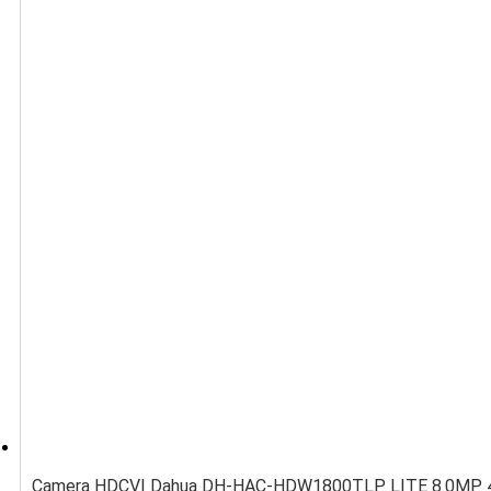
Camera HDCVI Dahua DH-HAC-HDW1800TLP LITE 8.0MP 4K