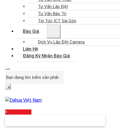
Tư Vấn Lắp Đặt
Tư Vấn Bảo Trì
Tin Tức ICT Sài Gòn
Báo Giá
Dịch Vụ Lắp Đặt Camera
Liên Hệ
Đăng Ký Nhận Báo Giá
Search
×
0