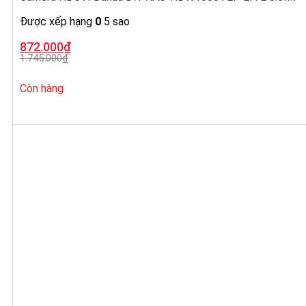
Được xếp hạng
0
5 sao
Giá
Giá
872.000
₫
gốc
hiện
1.745.000
₫
là:
tại
1.745.000₫.
là:
872.000₫.
Còn hàng