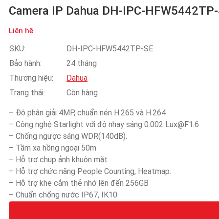
Camera IP Dahua DH-IPC-HFW5442TP
Liên hệ
SKU:
DH-IPC-HFW5442TP-SE
Bảo hành:
24 tháng
Thương hiệu:
Dahua
Trạng thái:
Còn hàng
– Độ phân giải 4MP, chuẩn nén H.265 và H.264
– Công nghệ Starlight với độ nhạy sáng 0.002 Lux@F1.6
– Chống ngược sáng WDR(140dB).
– Tầm xa hồng ngoại 50m
– Hỗ trợ chụp ảnh khuôn mặt
– Hỗ trợ chức năng People Counting, Heatmap.
– Hỗ trợ khe cắm thẻ nhớ lên đến 256GB
– Chuẩn chống nước IP67, IK10