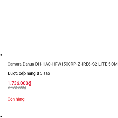
Camera Dahua DH-HAC-HFW1500RP-Z-IRE6-S2 LITE 5.0MP, ố
Được xếp hạng
0
5 sao
Giá
Giá
1.736.000
₫
gốc
hiện
3.472.000
₫
là:
tại
3.472.000₫.
là:
1.736.000₫.
Còn hàng