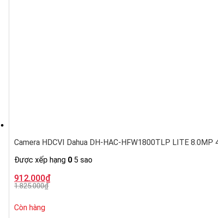
Camera HDCVI Dahua DH-HAC-HFW1800TLP LITE 8.0MP 4K,
Được xếp hạng
0
5 sao
Giá
Giá
912.000
₫
gốc
hiện
1.825.000
₫
là:
tại
1.825.000₫.
là:
912.000₫.
Còn hàng