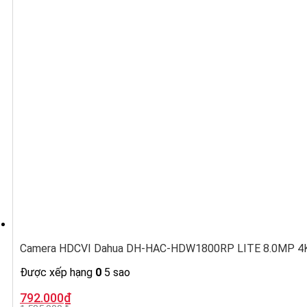
Camera HDCVI Dahua DH-HAC-HDW1800RP LITE 8.0MP 4K,
Được xếp hạng
0
5 sao
Giá
Giá
792.000
₫
gốc
hiện