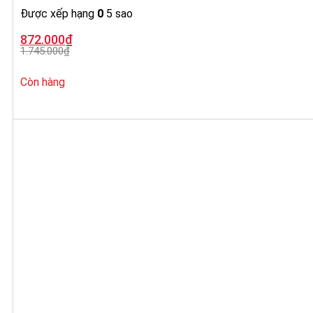
Được xếp hạng
0
5 sao
Giá
Giá
872.000
₫
gốc
hiện
1.745.000
₫
là:
tại
1.745.000₫.
là:
872.000₫.
Còn hàng