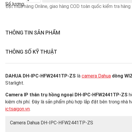
lượng
Đặt mua hàng Online, giao hàng COD toàn quốc kiểm tra hàng &
THÔNG TIN SẢN PHẨM
THÔNG SỐ KỸ THUẬT
DAHUA DH-IPC-HFW2441TP-ZS
là
camera Dahua
dòng WI
Starlight.
Camera IP thân trụ hồng ngoại DH-IPC-HFW2441TP-ZS
hỗ
kiệm chi phí. Đây là sản phẩm phù hợp lắp đặt bên trong nhà ha
ictsaigon.vn
.
Camera Dahua DH-IPC-HFW2441TP-ZS