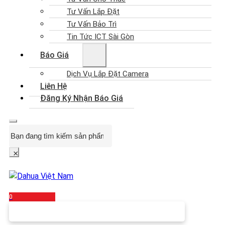
Tư Vấn Lắp Đặt
Tư Vấn Bảo Trì
Tin Tức ICT Sài Gòn
Báo Giá
Dịch Vụ Lắp Đặt Camera
Liên Hệ
Đăng Ký Nhận Báo Giá
Search
×
0