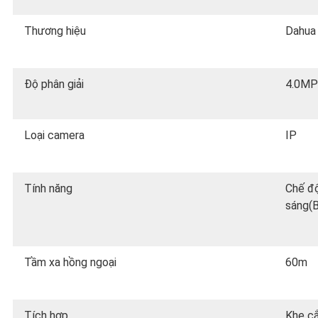
Thương hiệu
Dahua
Độ phân giải
4.0MP
Loại camera
IP
Tính năng
Chế độ
sáng(B
Tầm xa hồng ngoại
60m
Tích hợp
Khe c