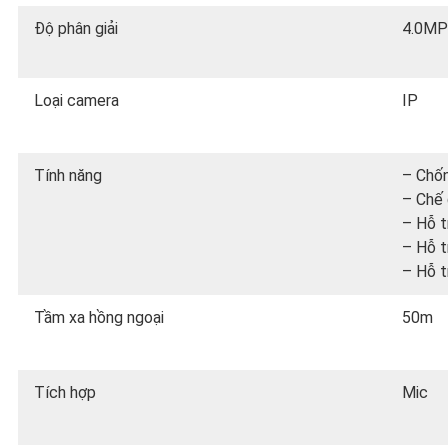
Độ phân giải
4.0MP
Loại camera
IP
Tính năng
– Chố
– Chế 
– Hỗ t
– Hỗ t
– Hỗ t
Tầm xa hồng ngoại
50m
Tích hợp
Mic