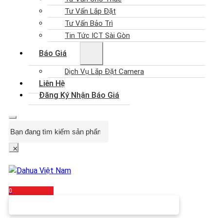
Tư Vấn Lắp Đặt
Tư Vấn Bảo Trì
Tin Tức ICT Sài Gòn
Báo Giá
Dịch Vụ Lắp Đặt Camera
Liên Hệ
Đăng Ký Nhận Báo Giá
Search
×
0