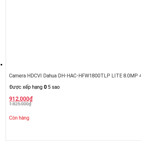
Camera HDCVI Dahua DH-HAC-HFW1800TLP LITE 8.0MP 4K,
Được xếp hạng
0
5 sao
Giá
Giá
912.000
₫
gốc
hiện
1.825.000
₫
là:
tại
1.825.000₫.
là:
912.000₫.
Còn hàng