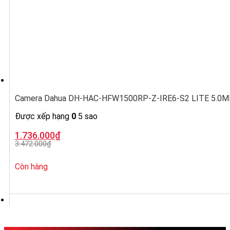
Camera Dahua DH-HAC-HFW1500RP-Z-IRE6-S2 LITE 5.0MP, ố
Được xếp hạng
0
5 sao
Giá
Giá
1.736.000
₫
gốc
hiện
3.472.000
₫
là:
tại
3.472.000₫.
là:
1.736.000₫.
Còn hàng