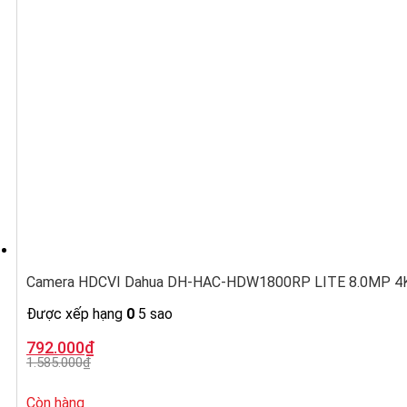
Camera HDCVI Dahua DH-HAC-HDW1800RP LITE 8.0MP 4K,
Được xếp hạng
0
5 sao
Giá
Giá
792.000
₫
gốc
hiện
1.585.000
₫
là:
tại
1.585.000₫.
là:
792.000₫.
Còn hàng