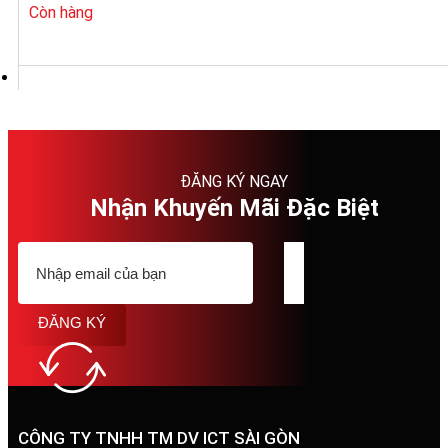
1.736.000₫.
Còn hàng
ĐĂNG KÝ NGAY
Nhận Khuyến Mãi Đặc Biệt
ĐĂNG KÝ
CÔNG TY TNHH TM DV ICT SÀI GÒN