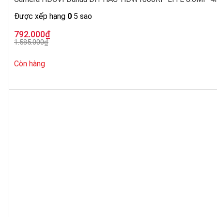
Được xếp hạng
0
5 sao
Giá
Giá
792.000
₫
gốc
hiện
1.585.000
₫
là:
tại
1.585.000₫.
là:
792.000₫.
Còn hàng