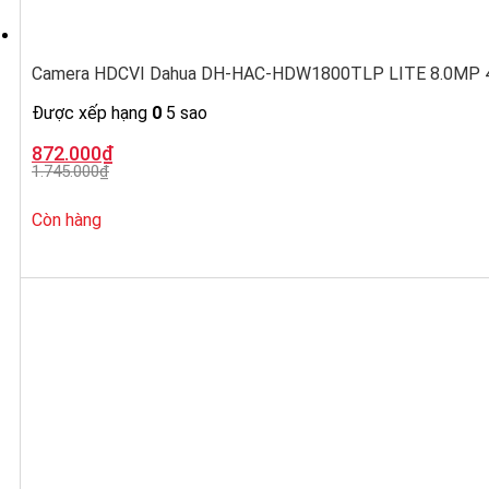
Camera HDCVI Dahua DH-HAC-HDW1800TLP LITE 8.0MP 4K
Được xếp hạng
0
5 sao
Giá
Giá
872.000
₫
gốc
hiện
1.745.000
₫
là:
tại
1.745.000₫.
là:
872.000₫.
Còn hàng