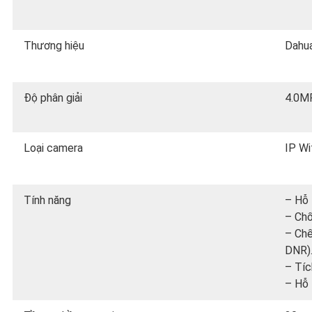
Thương hiệu
Dahu
Độ phân giải
4.0M
Loại camera
IP Wi
Tính năng
– Hỗ 
– Ch
– Chế
DNR)
– Tíc
– Hỗ 