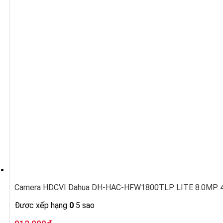
Camera HDCVI Dahua DH-HAC-HFW1800TLP LITE 8.0MP 4K,
Được xếp hạng
0
5 sao
Giá
Giá