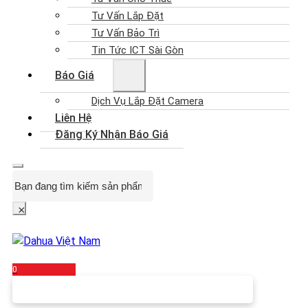
Tư Vấn Lắp Đặt
Tư Vấn Bảo Trì
Tin Tức ICT Sài Gòn
Báo Giá
Dịch Vụ Lắp Đặt Camera
Liên Hệ
Đăng Ký Nhận Báo Giá
Search
×
0