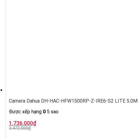
Camera Dahua DH-HAC-HFW1500RP-Z-IRE6-S2 LITE 5.0MP, ố
Được xếp hạng
0
5 sao
Giá
Giá
1.736.000
₫
gốc
hiện
3.472.000
₫
là:
tại
3.472.000₫.
là: