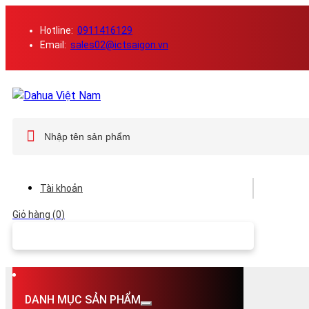
Hotline:
0911416129
Email:
sales02@ictsaigon.vn
Tài khoản
0
DANH MỤC SẢN PHẨM