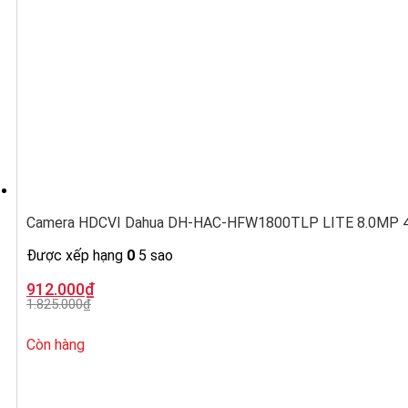
Camera HDCVI Dahua DH-HAC-HFW1800TLP LITE 8.0MP 4K,
Được xếp hạng
0
5 sao
Giá
Giá
912.000
₫
gốc
hiện
1.825.000
₫
là:
tại
1.825.000₫.
là:
912.000₫.
Còn hàng