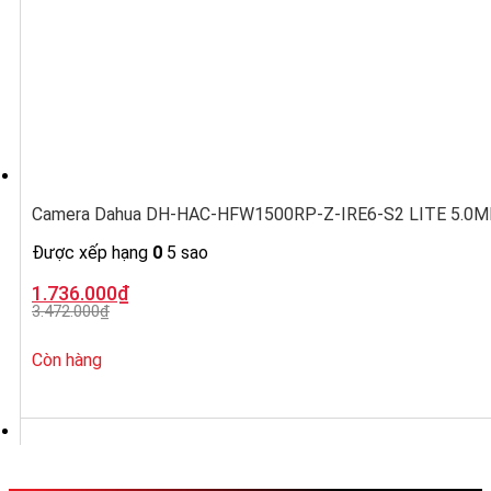
Camera Dahua DH-HAC-HFW1500RP-Z-IRE6-S2 LITE 5.0MP, ố
Được xếp hạng
0
5 sao
Giá
Giá
1.736.000
₫
gốc
hiện
3.472.000
₫
là:
tại
3.472.000₫.
là:
1.736.000₫.
Còn hàng