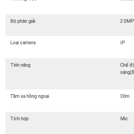
Độ phân giải
2.0MP
Loại camera
IP
Tính năng
Chế độ
sáng(B
Tầm xa hồng ngoại
30m
Tích hợp
Mic