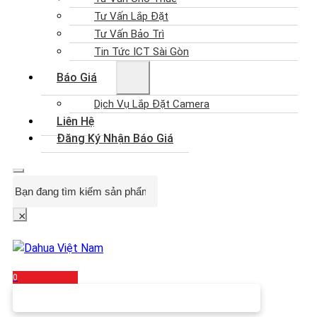
Tư Vấn Lắp Đặt
Tư Vấn Bảo Trì
Tin Tức ICT Sài Gòn
Báo Giá
Dịch Vụ Lắp Đặt Camera
Liên Hệ
Đăng Ký Nhận Báo Giá
Search
×
0