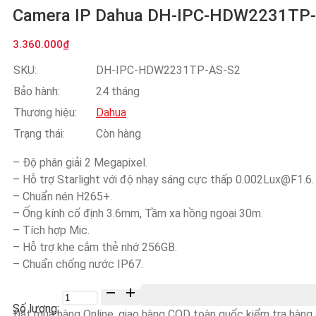
Camera IP Dahua DH-IPC-HDW2231TP
3.360.000
₫
SKU:
DH-IPC-HDW2231TP-AS-S2
Bảo hành:
24 tháng
Thương hiệu:
Dahua
Trạng thái:
Còn hàng
– Độ phân giải 2 Megapixel.
– Hỗ trợ Starlight với độ nhạy sáng cực thấp 0.002Lux@F1.6.
– Chuẩn nén H265+.
– Ống kính cố định 3.6mm, Tầm xa hồng ngoại 30m.
– Tích hợp Mic.
– Hỗ trợ khe cắm thẻ nhớ 256GB.
– Chuẩn chống nước IP67.
Số
lượng
Đặt mua hàng Online, giao hàng COD toàn quốc kiểm tra hàng &