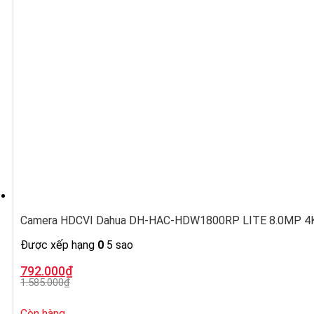
Camera HDCVI Dahua DH-HAC-HDW1800RP LITE 8.0MP 4K,
Được xếp hạng
0
5 sao
Giá
Giá
792.000
₫
gốc
hiện
1.585.000
₫
là:
tại
1.585.000₫.
là:
792.000₫.
Còn hàng