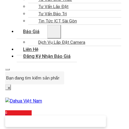
Tư Vấn Lắp Đặt
Tư Vấn Bảo Trì
Tin Tức ICT Sài Gòn
Báo Giá
Dịch Vụ Lắp Đặt Camera
Liên Hệ
Đăng Ký Nhận Báo Giá
Search
×
0