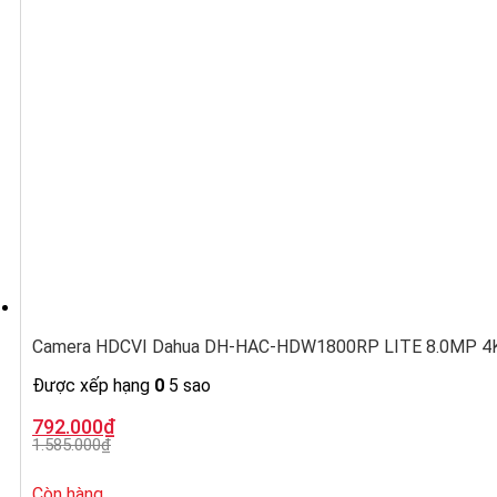
Camera HDCVI Dahua DH-HAC-HDW1800RP LITE 8.0MP 4K,
Được xếp hạng
0
5 sao
Giá
Giá
792.000
₫
gốc
hiện
1.585.000
₫
là:
tại
1.585.000₫.
là:
792.000₫.
Còn hàng