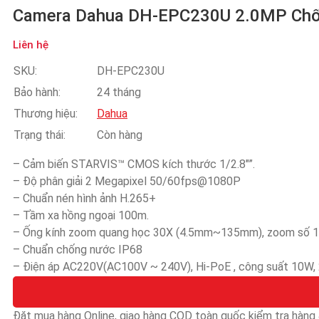
Camera Dahua DH-EPC230U 2.0MP Chố
Liên hệ
SKU:
DH-EPC230U
Bảo hành:
24 tháng
Thương hiệu:
Dahua
Trạng thái:
Còn hàng
– Cảm biến STARVIS™ CMOS kích thước 1/2.8″”.
– Độ phân giải 2 Megapixel 50/60fps@1080P
– Chuẩn nén hình ảnh H.265+
– Tầm xa hồng ngoại 100m.
– Ống kính zoom quang học 30X (4.5mm~135mm), zoom số 1
– Chuẩn chống nước IP68
– Điện áp AC220V(AC100V ~ 240V), Hi-PoE , công suất 10W, 
Đặt mua hàng Online, giao hàng COD toàn quốc kiểm tra hàng &