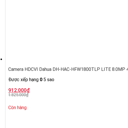
Camera HDCVI Dahua DH-HAC-HFW1800TLP LITE 8.0MP 4K,
Được xếp hạng
0
5 sao
Giá
Giá
912.000
₫
gốc
hiện
1.825.000
₫
là:
tại
1.825.000₫.
là:
912.000₫.
Còn hàng