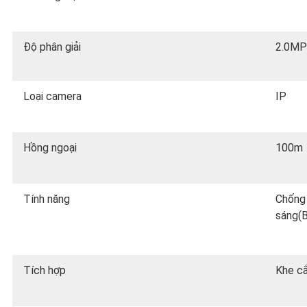
Độ phân giải
2.0MP
Loại camera
IP
Hồng ngoại
100m
Tính năng
Chống 
sáng(B
Tích hợp
Khe c