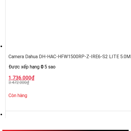
Camera Dahua DH-HAC-HFW1500RP-Z-IRE6-S2 LITE 5.0MP, ố
Được xếp hạng
0
5 sao
Giá
Giá
1.736.000
₫
gốc
hiện
3.472.000
₫
là:
tại
3.472.000₫.
là:
1.736.000₫.
Còn hàng