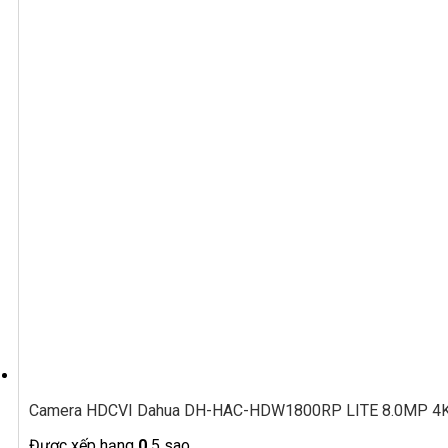
Camera HDCVI Dahua DH-HAC-HDW1800RP LITE 8.0MP 4K,
Được xếp hạng
0
5 sao