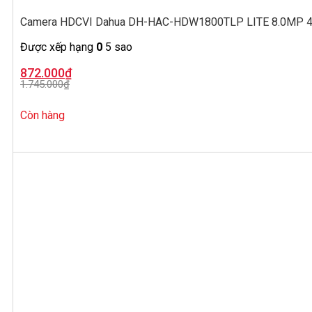
Camera HDCVI Dahua DH-HAC-HDW1800TLP LITE 8.0MP 4K
Được xếp hạng
0
5 sao
Giá
Giá
872.000
₫
gốc
hiện
1.745.000
₫
là:
tại
1.745.000₫.
là:
872.000₫.
Còn hàng