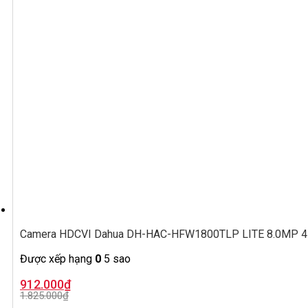
Camera HDCVI Dahua DH-HAC-HFW1800TLP LITE 8.0MP 4K,
Được xếp hạng
0
5 sao
Giá
Giá
912.000
₫
gốc
hiện
1.825.000
₫
là:
tại