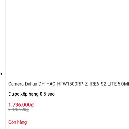
Camera Dahua DH-HAC-HFW1500RP-Z-IRE6-S2 LITE 5.0MP, ố
Được xếp hạng
0
5 sao
Giá
Giá
1.736.000
₫
gốc
hiện
3.472.000
₫
là:
tại
3.472.000₫.
là:
1.736.000₫.
Còn hàng