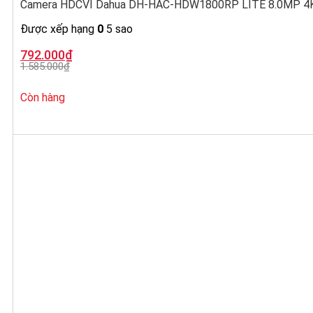
Camera HDCVI Dahua DH-HAC-HDW1800RP LITE 8.0MP 4K,
Được xếp hạng
0
5 sao
Giá
Giá
792.000
₫
gốc
hiện
1.585.000
₫
là:
tại
1.585.000₫.
là:
792.000₫.
Còn hàng