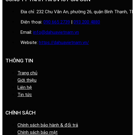
Địa chỉ: 232 Chu Văn An, phường 26, quận Bình Thạnh, T
Điện thoại:
090 665 2739
|
093 200 4880
Email:
info@dahuavietnam.vn
Website:
https://dahuavietnam.vn/
THÔNG TIN
Trang chủ
Giới thiệu
Liên hệ
Tin tức
CHÍNH SÁCH
Chính sách bảo hành & đổi trả
Chính sách bảo mật