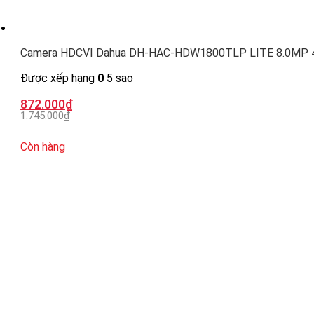
Camera HDCVI Dahua DH-HAC-HDW1800TLP LITE 8.0MP 4K
Được xếp hạng
0
5 sao
Giá
Giá
872.000
₫
gốc
hiện
1.745.000
₫
là:
tại
1.745.000₫.
là:
872.000₫.
Còn hàng