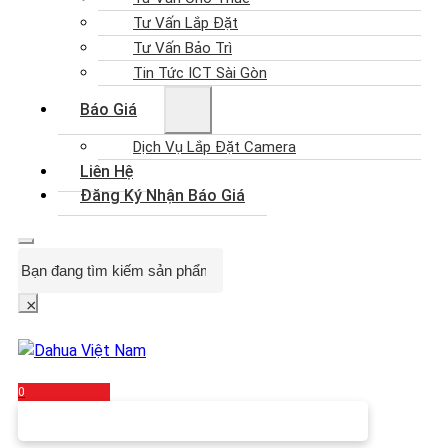
Tư Vấn Lắp Đặt
Tư Vấn Bảo Trì
Tin Tức ICT Sài Gòn
Báo Giá
Dịch Vụ Lắp Đặt Camera
Liên Hệ
Đăng Ký Nhận Báo Giá
Search
×
0