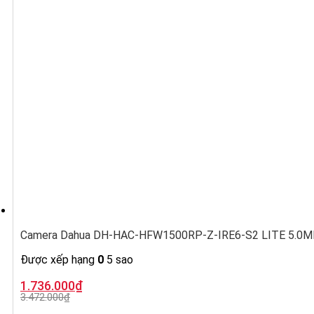
Camera Dahua DH-HAC-HFW1500RP-Z-IRE6-S2 LITE 5.0MP, ố
Được xếp hạng
0
5 sao
Giá
Giá
1.736.000
₫
gốc
hiện
3.472.000
₫
là:
tại