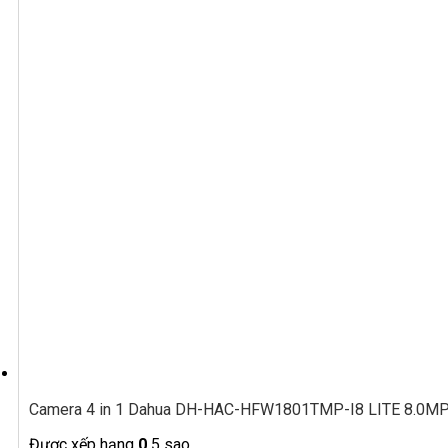
Camera 4 in 1 Dahua DH-HAC-HFW1801TMP-I8 LITE 8.0MP 
Được xếp hạng
0
5 sao