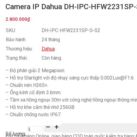
Camera IP Dahua DH-IPC-HFW2231SP-
2.800.000
₫
SKU:
DH-IPC-HFW2231SP-S-S2
Bảo hành:
24 tháng
Thương hiệu:
Dahua
Trạng thái:
Còn hàng
– Độ phân giải 2 Megapixel.
– Hỗ trợ Starlight với độ nhạy sáng cực thấp 0.002Lux@F1.6.
– Chuẩn nén H265+.
– Ống kính cố định 3.6mm.
– Tầm xa hồng ngoại 30m với công nghệ hồng ngoại thông mi
– Hỗ trợ khe cắm thẻ nhớ 256GB.
– Chuẩn chống nước IP67.
Số
lượng
Đặt mua hàng Online, giao hàng COD toàn quốc kiểm tra hàng &