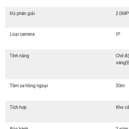
Độ phân giải
2.0MP
Loại camera
IP
Tính năng
Chế độ
sáng(B
Tầm xa hồng ngoại
30m
Tích hợp
Khe cắ
Bảo hành
2 năm