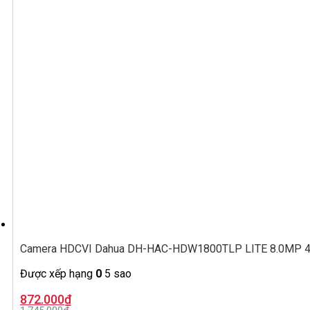
Camera HDCVI Dahua DH-HAC-HDW1800TLP LITE 8.0MP 4K
Được xếp hạng
0
5 sao
Giá
Giá
872.000
₫
gốc
hiện