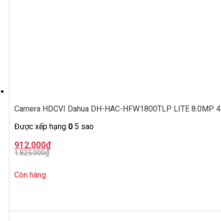
Camera HDCVI Dahua DH-HAC-HFW1800TLP LITE 8.0MP 4K,
Được xếp hạng
0
5 sao
Giá
Giá
912.000
₫
gốc
hiện
1.825.000
₫
là:
tại
1.825.000₫.
là:
912.000₫.
Còn hàng