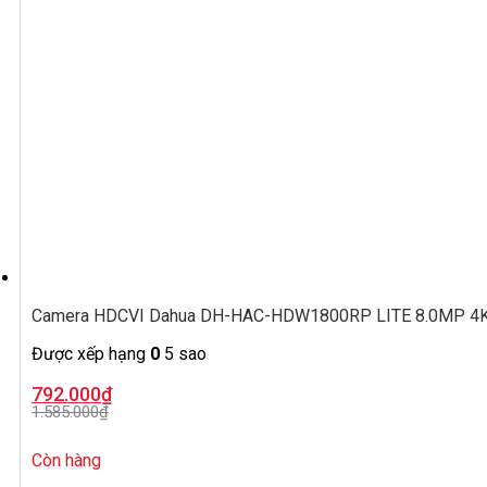
Camera HDCVI Dahua DH-HAC-HDW1800RP LITE 8.0MP 4K,
Được xếp hạng
0
5 sao
Giá
Giá
792.000
₫
gốc
hiện
1.585.000
₫
là:
tại
1.585.000₫.
là:
792.000₫.
Còn hàng