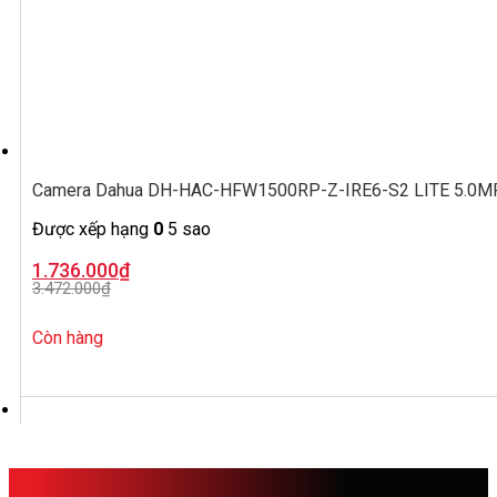
Camera Dahua DH-HAC-HFW1500RP-Z-IRE6-S2 LITE 5.0MP, ố
Được xếp hạng
0
5 sao
Giá
Giá
1.736.000
₫
gốc
hiện
3.472.000
₫
là:
tại
3.472.000₫.
là:
1.736.000₫.
Còn hàng